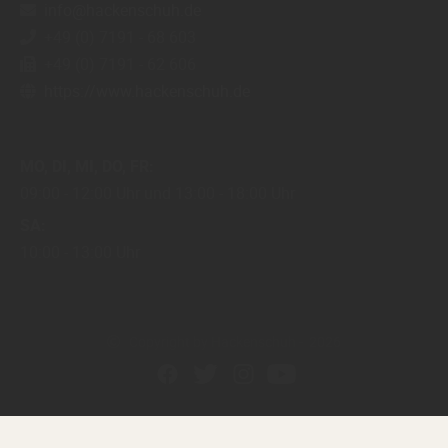
info@hackenschuh.de
+49 (0) 7191 - 68 603
+49 (0) 7191 - 62 606
https://www.hackenschuh.de
MO
DI
MI
DO
FR
09:00
12:00 Uhr
13:00
18:00 Uhr
SA
10:00
13:00 Uhr
Copyright by Hackenschuh - 2026
In Kooperation mit dem