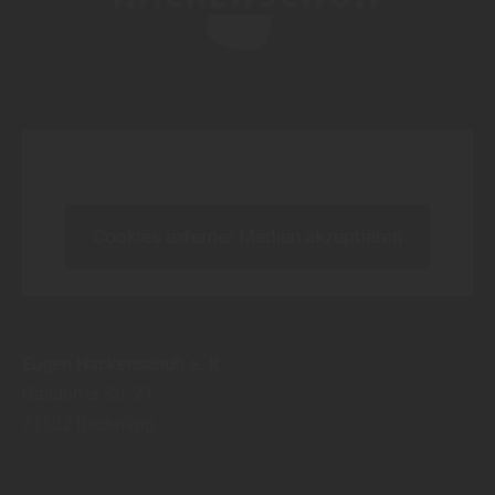
Inhalt blockiert, bitte Cookies akzeptieren!
Cookies externer Medien akzeptieren
Eugen Hackenschuh e. K.
Gaildorfer Str. 21
71522
Backnang