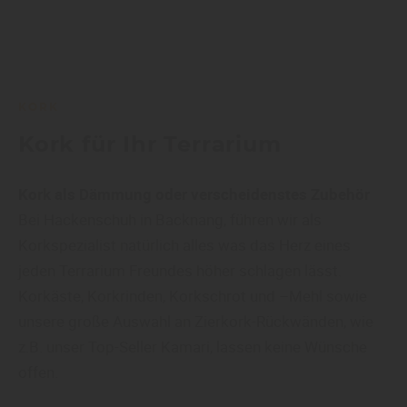
KORK
Kork für Ihr Terrarium
Kork als Dämmung oder verscheidenstes Zubehör
Bei Hackenschuh in Backnang, führen wir als
Korkspezialist natürlich alles was das Herz eines
jeden Terrarium Freundes höher schlagen lässt.
Korkäste, Korkrinden, Korkschrot und –Mehl sowie
unsere große Auswahl an Zierkork-Rückwänden, wie
z.B. unser Top-Seller Kamari, lassen keine Wünsche
offen.