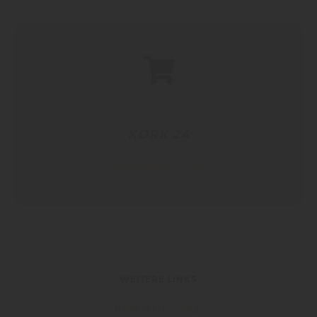
KOR
K 24
www.kork24.de
WEITERE LINKS
Kontaktformular