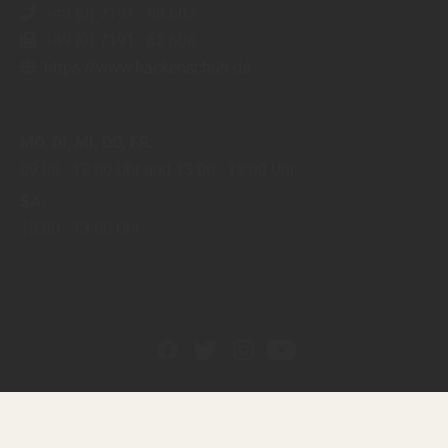
+49 (0) 7191 - 68 603
+49 (0) 7191 - 62 606
https://www.hackenschuh.de
MO
DI
MI
DO
FR
09:00
12:00 Uhr
13:00
18:00 Uhr
SA
10:00
13:00 Uhr
Copyright by Hackenschuh - 2026
In Kooperation mit dem