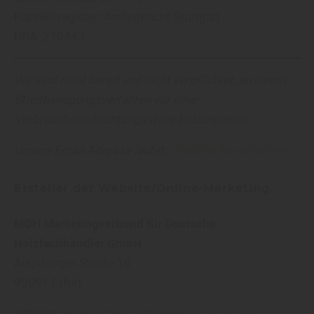
Handelsregister: Amtsgericht Stuttgart
HRA: 270443
Wir sind nicht bereit und nicht verpflichtet, an einem
Streitbeilegungsverfahren vor einer
Verbraucherschlichtungsstelle teilzunehmen.
Unsere Email-Adresse lautet:
info@hackenschuh.de
Ersteller der Website/Online-Marketing
MDH Marketingverbund für Deutsche
Holzfachhändler GmbH
Augsburger Straße 10
99091 Erfurt
Internet:
www.mdh-holz.de
,
www.holzspezi.de
,