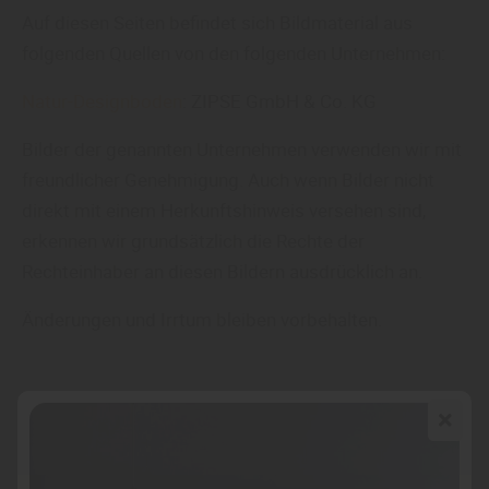
Auf diesen Seiten befindet sich Bildmaterial aus
folgenden Quellen von den folgenden Unternehmen:
Natur-Designboden
: ZIPSE GmbH & Co. KG
Bilder der genannten Unternehmen verwenden wir mit
freundlicher Genehmigung. Auch wenn Bilder nicht
direkt mit einem Herkunftshinweis versehen sind,
erkennen wir grundsätzlich die Rechte der
Rechteinhaber an diesen Bildern ausdrücklich an.
Änderungen und Irrtum bleiben vorbehalten.
NEUES PROJEKT?