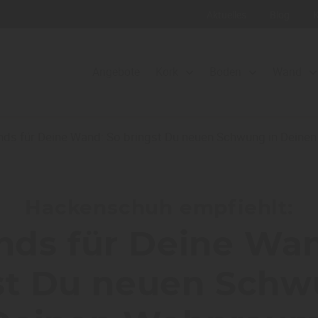
Aktuelles
Blog
Angebote
Kork
Boden
Wand
nds für Deine Wand: So bringst Du neuen Schwung in Deine
Hackenschuh empfiehlt:
nds für Deine Wa
st Du neuen Schw