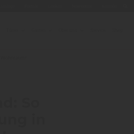
Kataloge
Portale
Lexikon
Newsletter
Kontakt
Türen
Garten
Über uns
Service
Shop
n Wohnraum!
nd: So
ung in