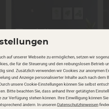
Tschüss
stellungen
Vinyl. Hallo
uch auf unserer Webseite zu ermöglichen, setzen wir sogena
Natur!
ies, die für die Steuerung und den reibungslosen Betrieb 
ystempaneele: Der mode
g sind. Zusätzlich verwenden wir Cookies zur anonymen Er
skönner
pielung und Anzeige personalisierter Inhalte auch nach dem
Durch unsere Cookie-Einstellungen können Sie selbst entsc
Jetzt entdecken
 empfiehlt: Systempaneele sind eine der beliebtesten Lösu
. Bitte beachten Sie, dass anhand Ihrer getätigten Einstell
e Wandgestaltung. Dank ihres flexiblen Designs passen sie
 zur Verfügung stehen können. Ihre Einwilligung können Sie 
til. „Ob Holzoptik, Betonlook oder moderne Farben –
Syst
ntsprechend ändern. In unseren
Datenschutzhinweisen
finde