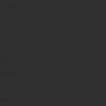
deren Akzent
ive
estehende
Designs
d Designs
Wände oder
d modernes
knang.