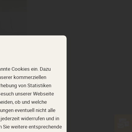
nnte Cookies ein. Dazu
unserer kommerziellen
rne
hebung von Statistiken
 Besuch unserer Webseite
heiden, ob und welche
ngen für
ungen eventuell nicht alle
 zu nahezu
jederzeit widerrufen und in
empaneele
n Sie weitere entsprechende