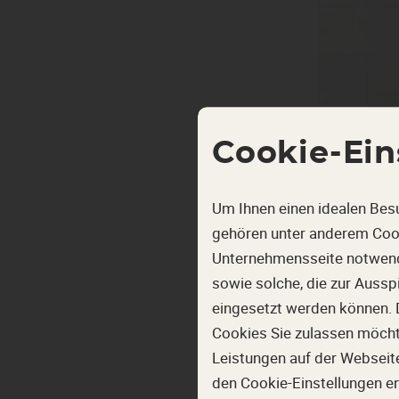
Cookie-Ein
Um Ihnen einen idealen Bes
gehören unter anderem Cook
1. S
Unternehmensseite notwendi
Alle
sowie solche, die zur Auss
eingesetzt werden können. 
Hackenschuh
Cookies Sie zulassen möchten
eine modern
Leistungen auf der Webseite
jedem Wohns
den Cookie-Einstellungen e