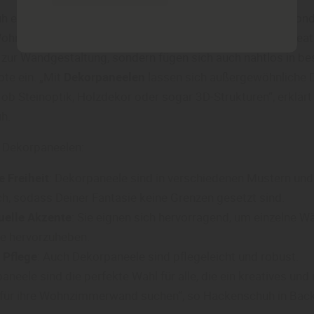
 empfiehlt: Dekorpaneele sind ideal, wenn Du einen beson
ohnzimmer setzen möchtest. Sie bieten nicht nur eine kreat
 zur Wandgestaltung, sondern fügen sich auch nahtlos in b
e ein. „Mit
Dekorpaneelen
lassen sich außergewöhnliche 
ob Steinoptik, Holzdekor oder sogar 3D-Strukturen“, erklärt
uh.
n Dekorpaneelen:
e Freiheit
: Dekorpaneele sind in verschiedenen Mustern un
ich, sodass Deiner Fantasie keine Grenzen gesetzt sind.
uelle Akzente
: Sie eignen sich hervorragend, um einzelne 
e hervorzuheben.
 Pflege
: Auch Dekorpaneele sind pflegeleicht und robust.
aneele sind die perfekte Wahl für alle, die ein kreatives un
 für ihre Wohnzimmerwand suchen“, so Hackenschuh in Bac