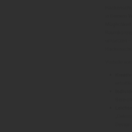
Hackenschuh
in Deinem W
Möglichkeit
Raumkonzept
umsetzen – 
Hackensch
Vorteile vo
Kreativ
erhältl
Individ
Bereich
Leichte
„Dekorp
Design