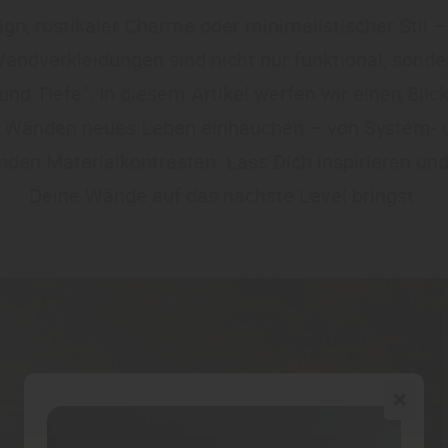
n, rustikaler Charme oder minimalistischer Stil –
 „Wandverkleidungen sind nicht nur funktional, sond
d Tiefe“. In diesem Artikel werfen wir einen Blick
en Wänden neues Leben einhauchen – von System- 
nden Materialkontrasten. Lass Dich inspirieren un
Deine Wände auf das nächste Level bringst.