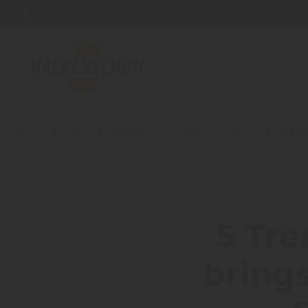
Home
Blog
Sortiment: Wand und Decke
5 Tre
5 Tre
bring