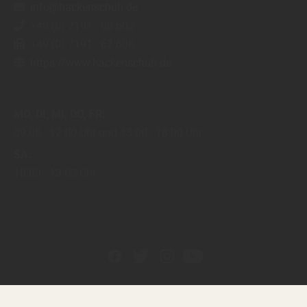
info@hackenschuh.de
+49 (0) 7191 - 68 603
+49 (0) 7191 - 62 606
https://www.hackenschuh.de
MO
DI
MI
DO
FR
09:00
12:00 Uhr
13:00
18:00 Uhr
SA
10:00
13:00 Uhr
Copyright by Hackenschuh - 2026
In Kooperation mit dem