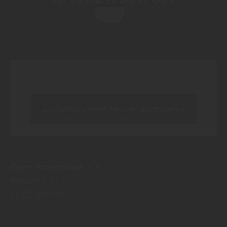
Inhalt blockiert, bitte Cookies akzeptieren!
Cookies externer Medien akzeptieren
Eugen Hackenschuh e. K.
Gaildorfer Str. 21
71522
Backnang