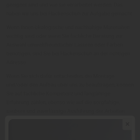
geeignet sind und wie sie verarbeitet werden. Das
haben wir uns bei Hackenschuh zur Aufgabe gemacht.
Wenn Ihnen ökologische und nachhaltige Materialien
wichtig sind oder wenn Sie fachliche Beratung zur
Auswahl umweltfreundlicher Lasuren oder Farben
benötigen, sind Sie bei Hackenschuh an der richtigen
Adresse.
Wenn Sie sich dafür entscheiden, die Montage
und/oder den Aufbau über uns zu beauftragen, können
Sie auf fachliche Kompetenz und langjährige
Erfahrung zählen, ebenso wie auf die sorgfältige,
saubere und zuverlässige Ausführung der Arbeiten.
Eine umfassende Beratung und die Durchführung aller
anstehenden Leistungen sind für Hackenschuh in
Backnang selbstverständlich – angefangen beim