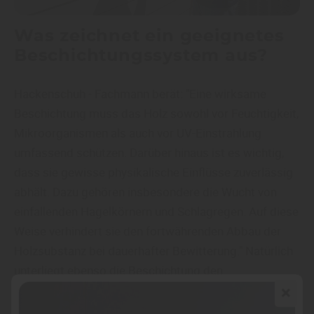
Was zeichnet ein geeignetes
Beschichtungssystem aus?
Hackenschuh - Fachmann berät: "Eine wirksame
Beschichtung muss das Holz sowohl vor Feuchtigkeit,
Mikroorganismen als auch vor UV-Einstrahlung
umfassend schützen. Darüber hinaus ist es wichtig,
dass sie gewisse physikalische Einflüsse zuverlässig
abhält. Dazu gehören insbesondere die Wucht von
einfallenden Hagelkörnern und Schlagregen. Auf diese
Weise verhindert sie den fortwährenden Abbau der
Holzsubstanz bei dauerhafter Bewitterung." Natürlich
unterliegt ebenso die Beschichtung den
witterungsbedingten Abbauprozessen.